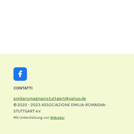
F
a
c
CONTATTI
e
emiliaromagnainstuttgart@yahoo.de
b
© 2022 - 2023 ASSOCIAZIONE EMILIA-ROMAGNA-
o
STUTTGART e.V.
o
k
Mit Unterstützung von
Webador