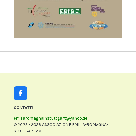
F
a
c
CONTATTI
e
emiliaromagnainstuttgart@yahoo.de
b
© 2022 - 2023 ASSOCIAZIONE EMILIA-ROMAGNA-
o
STUTTGART e.V.
o