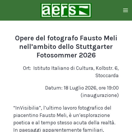
Zum
Hauptinhalt
springen
Opere del fotografo Fausto Meli
nell’ambito dello Stuttgarter
Fotosommer 2026
Ort:
Istituto Italiano di Cultura, Kolbstr. 6,
Stoccarda
Datum:
18 Luglio 2026, ore 19:00
(inaugurazione)
“InVisibilia”, l’ultimo lavoro fotografico del
piacentino Fausto Meli, è un’esplorazione
poetica e al tempo stesso acuta della realtà.
In paesaggi apparentemente familiari,