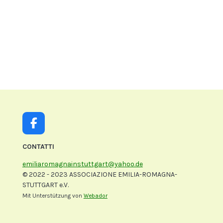
F
a
c
CONTATTI
e
emiliaromagnainstuttgart@yahoo.de
b
© 2022 - 2023 ASSOCIAZIONE EMILIA-ROMAGNA-
o
STUTTGART e.V.
o
k
Mit Unterstützung von
Webador