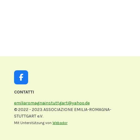
F
a
c
CONTATTI
e
emiliaromagnainstuttgart@yahoo.de
b
© 2022 - 2023 ASSOCIAZIONE EMILIA-ROMAGNA-
o
STUTTGART e.V.
o
k
Mit Unterstützung von
Webador