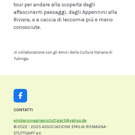
tour per andare alla scoperta degli
affascinanti paesaggi, dagli Appennini alla
Riviera, e a caccia di leccornie più e meno
conosciute.
In collaborazione con gli Amici della Cultura Italiana di
Tubinga.
F
a
c
CONTATTI
e
emiliaromagnainstuttgart@yahoo.de
b
© 2022 - 2023 ASSOCIAZIONE EMILIA-ROMAGNA-
o
STUTTGART e.V.
o