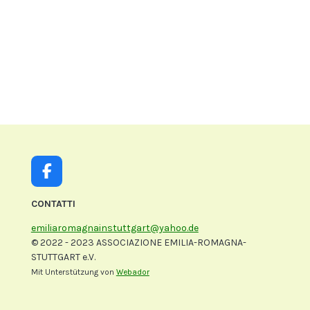
F
a
c
CONTATTI
e
emiliaromagnainstuttgart@yahoo.de
b
© 2022 - 2023 ASSOCIAZIONE EMILIA-ROMAGNA-
o
STUTTGART e.V.
o
k
Mit Unterstützung von
Webador