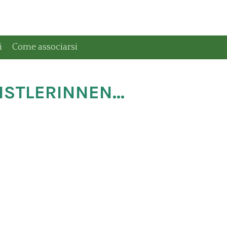
i
Come associarsi
STLERINNEN...