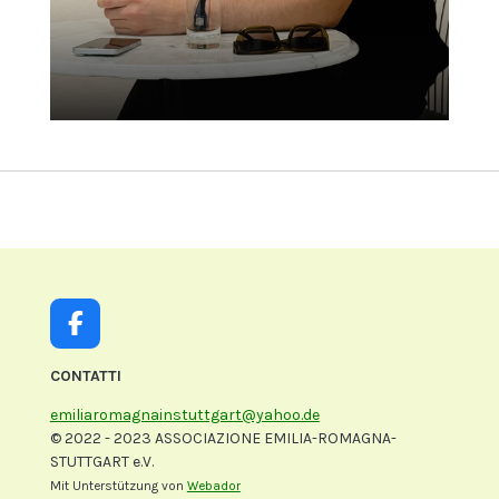
F
a
c
CONTATTI
e
emiliaromagnainstuttgart@yahoo.de
b
© 2022 - 2023 ASSOCIAZIONE EMILIA-ROMAGNA-
o
STUTTGART e.V.
o
k
Mit Unterstützung von
Webador