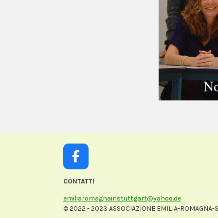
F
a
CONTATTI
c
e
emiliaromagnainstuttgart@yahoo.de
b
© 2022 - 2023 ASSOCIAZIONE EMILIA-ROMAGNA-ST