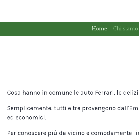
Zum
Hauptinhalt
springen
Home
Chi siamo
Cosa hanno in comune le auto Ferrari, le deliz
Semplicemente: tutti e tre provengono dall'Emi
ed economici.
Per conoscere più da vicino e comodamente "in 